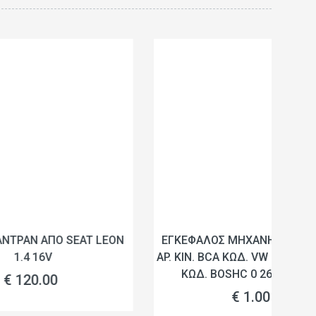
AT LEON
ΕΓΚΕΦΑΛΟΣ ΜΗΧΑΝΗΣ VW 1400CC
Α
AP. ΚΙΝ. BCA KΩΔ. VW 036 906 032 AF
ΚΩΔ. BOSHC 0 261 208 043.
€ 1.00