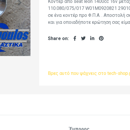
Κοντέρ από seat leon 1400cc 16v μετα
110.080/075/017 W01M0920821 290101
σε ένα κοντέρ προ Φ.Π.Α. . Αποστολή 
και για οποιαδήποτε ερώτηση σας είμα
Share on:
Βρες αυτό που ψάχνεις στο tech-shop.
Έμπορος