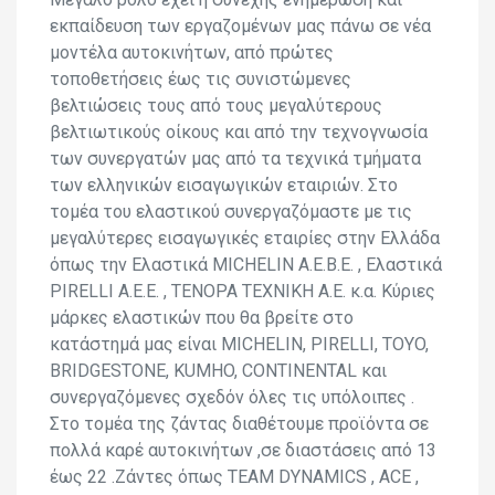
Μεγάλο ρόλο έχει η συνεχής ενημέρωση και
εκπαίδευση των εργαζομένων μας πάνω σε νέα
μοντέλα αυτοκινήτων, από πρώτες
τοποθετήσεις έως τις συνιστώμενες
βελτιώσεις τους από τους μεγαλύτερους
βελτιωτικούς οίκους και από την τεχνογνωσία
των συνεργατών μας από τα τεχνικά τμήματα
των ελληνικών εισαγωγικών εταιριών. Στο
τομέα του ελαστικού συνεργαζόμαστε με τις
μεγαλύτερες εισαγωγικές εταιρίες στην Ελλάδα
όπως την Ελαστικά MICHELIN A.E.B.E. , Ελαστικά
PIRELLI A.E.E. , ΤΕΝΟΡΑ ΤΕΧΝΙΚΗ Α.Ε. κ.α. Κύριες
μάρκες ελαστικών που θα βρείτε στο
κατάστημά μας είναι MICHELIN, PIRELLI, TOYO,
BRIDGESTONE, KUMHO, CONTINENTAL και
συνεργαζόμενες σχεδόν όλες τις υπόλοιπες .
Στο τομέα της ζάντας διαθέτουμε προϊόντα σε
πολλά καρέ αυτοκινήτων ,σε διαστάσεις από 13
έως 22 .Ζάντες όπως TEAM DYNAMICS , ACE ,